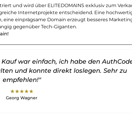
striert und wird über ELITEDOMAINS exklusiv zum Verka
greiche Internetprojekte entscheidend. Eine hochwerti
en, eine einprägsame Domain erzeugt besseres Marketin
ngig gegenüber Tech-Giganten.
ain!
er Kauf war einfach, ich habe den AuthCod
lten und konnte direkt loslegen. Sehr zu
empfehlen!"
star
star
star
star
star
Georg Wagner