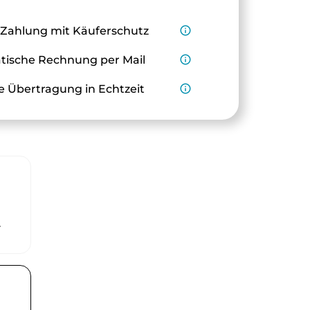
 Zahlung mit Käuferschutz
info_outline
ische Rechnung per Mail
info_outline
e Übertragung in Echtzeit
info_outline
r