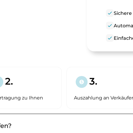
check
Sichere
check
Automat
check
Einfach
2.
3.
paid
rtragung zu Ihnen
Auszahlung an Verkäufe
fen?