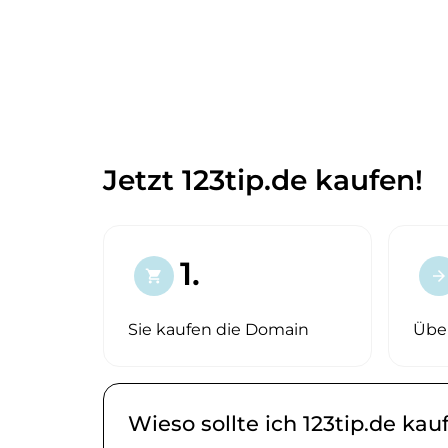
Jetzt 123tip.de kaufen!
1.
shopping_cart
arrow_forward
Sie kaufen die Domain
Übe
Wieso sollte ich 123tip.de kau