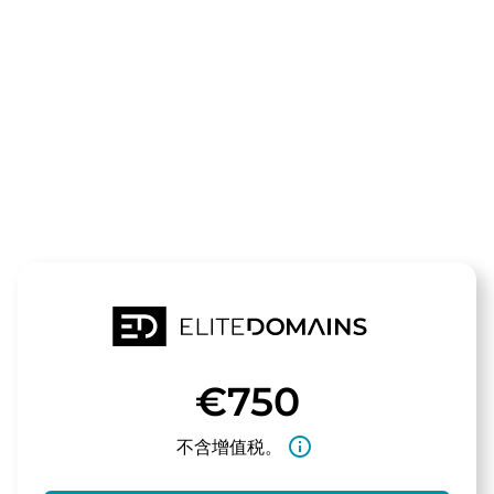
领域
123tip.de
待售
€750
info_outline
不含增值税。